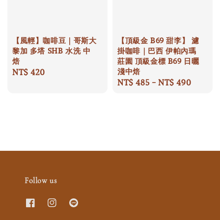
【風輕】咖啡豆｜哥斯大
【頂級金 B69 甜李】 濾
黎加 多塔 SHB 水洗 中
掛咖啡｜巴西 伊帕內瑪
焙
莊園 頂級金標 B69 日曬
淺中焙
Regular
NT$ 420
Regular
NT$ 485
-
NT$ 490
price
price
Follow us