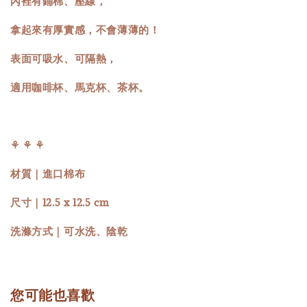
內裡有鋪棉、壓線，
拿起來有厚實感，不會薄薄的！
表面可吸水、可隔熱，
適用咖啡杯、馬克杯、茶杯。
⚘ ⚘ ⚘
材質｜進口棉布
尺寸｜12.5 x 12.5 cm
洗滌方式｜可水洗、陰乾
您可能也喜歡