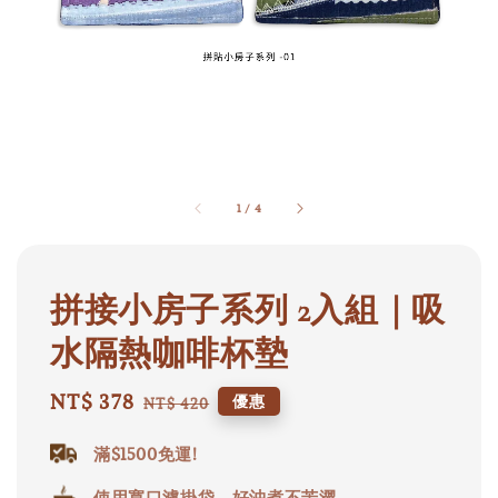
1
/
4
拼接小房子系列 2入組｜吸
水隔熱咖啡杯墊
Sale
NT$ 378
Regular
優惠
NT$ 420
price
price
滿$1500免運!
使用寬口濾掛袋，好沖煮不苦澀