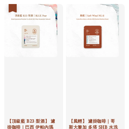
優惠
【頂級藍 B23 梨酒】 濾
【風輕】 濾掛咖啡｜哥
掛咖啡｜巴西 伊帕內瑪
斯大黎加 多塔 SHB 水洗