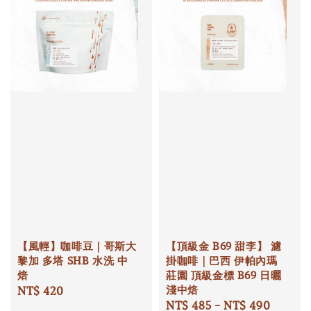
【風輕】咖啡豆｜哥斯大
【頂級金 B69 甜李】 濾
黎加 多塔 SHB 水洗 中
掛咖啡｜巴西 伊帕內瑪
焙
莊園 頂級金標 B69 日曬
淺中焙
Regular
NT$ 420
Regular
NT$ 485
-
NT$ 490
price