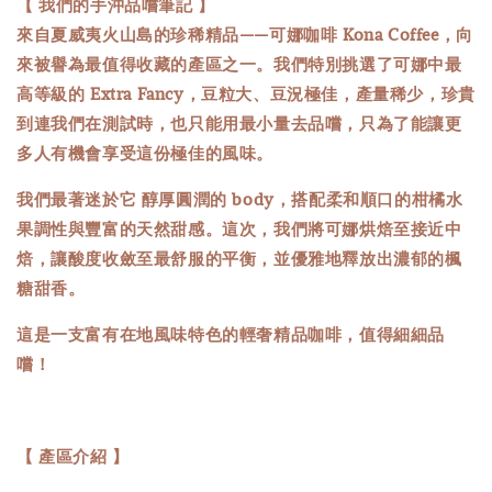
【
我們的手沖品嚐筆記
】
來自夏威夷火山島的珍稀精品——可娜咖啡 Kona Coffee，向
來被譽為最值得收藏的產區之一。我們特別挑選了可娜中最
高等級的 Extra Fancy，豆粒大、豆況極佳，產量稀少，珍貴
到連我們在測試時，也只能用最小量去品嚐，只為了能讓更
多人有機會享受這份極佳的風味。
我們最著迷於它 醇厚圓潤的 body，搭配柔和順口的柑橘水
果調性與豐富的天然甜感。這次，我們將可娜烘焙至接近中
焙，讓酸度收斂至最舒服的平衡，並優雅地釋放出濃郁的楓
糖甜香。
這是一支富有在地風味特色的輕奢精品咖啡，值得細細品
嚐！
【 產區介紹 】