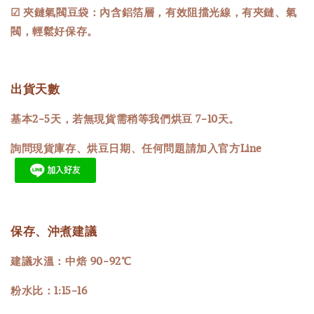
☑ 夾鏈氣閥豆袋：內含鋁箔層，有效阻擋光線，有夾鏈、氣
閥，輕鬆好保存。
出貨天數
基本2-5天，若無現貨需稍等我們烘豆 7-10天。
詢問現貨庫存、烘豆日期、任何問題請加入官方Line
保存、沖煮建議
建議水溫：中焙 90-92℃
粉水比：1:15-16