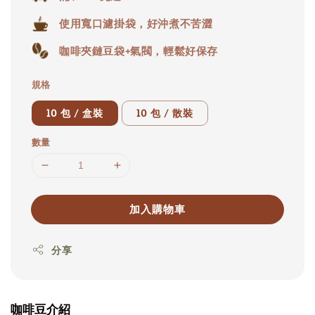
使用寬口濾掛袋，好沖煮不苦澀
咖啡夾鏈豆袋+氣閥，輕鬆好保存
規格
10 包 / 盒裝
10 包 / 散裝
數量
加入購物車
分享
咖啡豆介紹