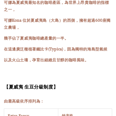
可娜為夏威夷最知名的咖啡產區，為世界上昂貴咖啡的指標
之一，
可娜Kona 位於夏威夷島（大島）的西側，擁有超過600座獨
立農場，
幾乎佔了夏威夷咖啡總產量的一半。
在這邊廣泛種植著鐵比卡(Typica)，因為獨特的海島型氣候
以及火山土壤，孕育出細緻且甘醇的咖啡風味。
【夏威夷 生豆分級制度】
由最高級依序排列為：
Extra Fancy
特高級