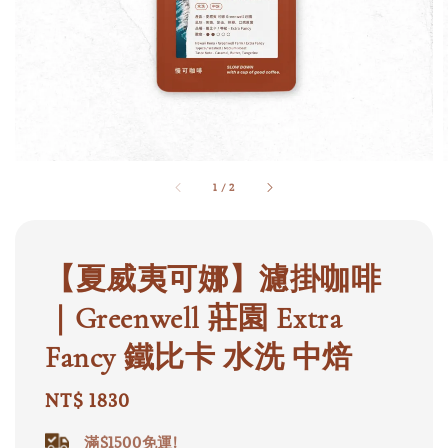
1
/
2
【夏威夷可娜】濾掛咖啡
｜Greenwell 莊園 Extra
Fancy 鐵比卡 水洗 中焙
Regular
NT$ 1830
price
滿$1500免運!