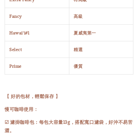
Fancy
高級
Hawai'i#1
夏威夷第一
Select
精選
Prime
優質
【 好的包材，輕鬆保存 】
慢可咖啡使用：
☑ 濾掛咖啡包：每包大容量13g，搭配寬口濾袋，好沖不易苦
澀。