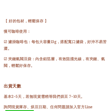
【 好的包材，輕鬆保存 】
慢可咖啡使用：
☑ 濾掛咖啡包：每包大容量13g，搭配寬口濾袋，好沖不易苦
澀。
☑ 夾鏈氣閥豆袋：內含鋁箔層，有效阻擋光線，有夾鏈、氣
閥，輕鬆好保存。
出貨天數
基本2-5天，若無現貨需稍等我們烘豆 7-10天。
詢問現貨庫存、烘豆日期、任何問題請加入官方Line