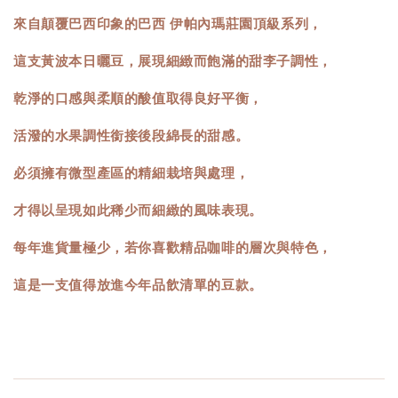
來自顛覆巴西印象的巴西 伊帕內瑪莊園頂級系列，
這支黃波本日曬豆，展現細緻而飽滿的甜李子調性，
乾淨的口感與柔順的酸值取得良好平衡，
活潑的水果調性銜接後段綿長的甜感。
必須擁有微型產區的精細栽培與處理，
才得以呈現如此稀少而細緻的風味表現。
每年進貨量極少，若你喜歡精品咖啡的層次與特色，
這是一支值得放進今年品飲清單的豆款。