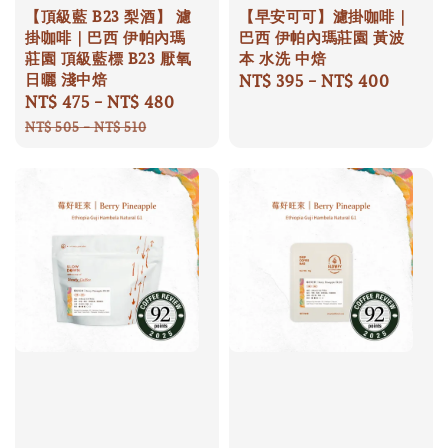
【頂級藍 B23 梨酒】 濾
【早安可可】濾掛咖啡｜
掛咖啡｜巴西 伊帕內瑪
巴西 伊帕內瑪莊園 黃波
莊園 頂級藍標 B23 厭氧
本 水洗 中焙
日曬 淺中焙
Regular
NT$ 395
-
NT$ 400
Sale
NT$ 475
-
NT$ 480
Regular
price
price
price
NT$ 505
-
NT$ 510