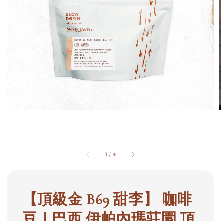
1
/
4
【頂級金 B69 甜李】 咖啡
豆｜巴西 伊帕內瑪莊園 頂