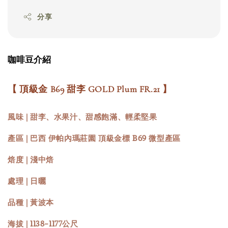
分享
咖啡豆介紹
【 頂級金 B69 甜李 GOLD Plum FR.21 】
風味 | 甜李、水果汁、甜感飽滿、輕柔堅果
產區 | 巴西 伊帕內瑪莊園 頂級金標 B69 微型產區
焙度 | 淺中焙
處理 | 日曬
品種 | 黃波本
海拔 | 1138-1177公尺