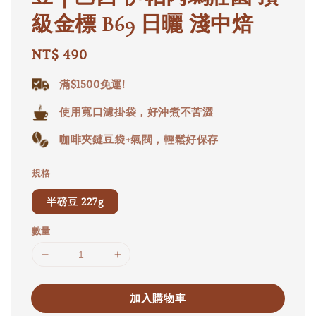
級金標 B69 日曬 淺中焙
Regular
NT$ 490
price
滿$1500免運!
使用寬口濾掛袋，好沖煮不苦澀
咖啡夾鏈豆袋+氣閥，輕鬆好保存
規格
半磅豆 227g
數量
加入購物車