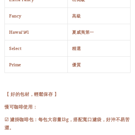
Fancy
高級
Hawai'i#1
夏威夷第一
Select
精選
Prime
優質
【 好的包材，輕鬆保存 】
慢可咖啡使用：
☑ 濾掛咖啡包：每包大容量13g，搭配寬口濾袋，好沖不易苦
澀。