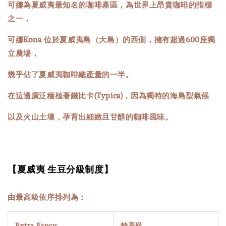
可娜為夏威夷最知名的咖啡產區，為世界上昂貴咖啡的指標
之一，
可娜Kona 位於夏威夷島（大島）的西側，擁有超過600座獨
立農場，
幾乎佔了夏威夷咖啡總產量的一半。
在這邊廣泛種植著鐵比卡(Typica)，因為獨特的海島型氣候
以及火山土壤，孕育出細緻且甘醇的咖啡風味。
【夏威夷 生豆分級制度】
由最高級依序排列為：
Extra Fancy
特高級