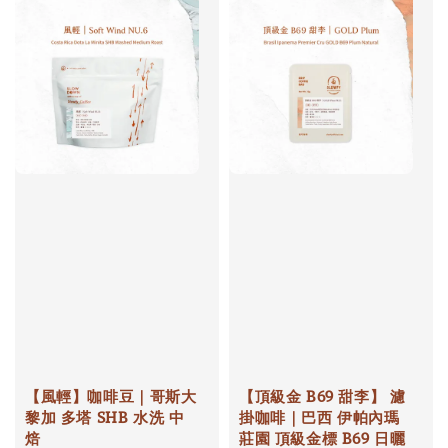
【風輕】咖啡豆｜哥斯大
【頂級金 B69 甜李】 濾
黎加 多塔 SHB 水洗 中
掛咖啡｜巴西 伊帕內瑪
焙
莊園 頂級金標 B69 日曬