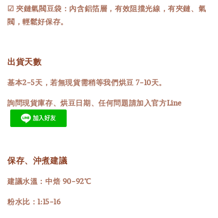
☑ 夾鏈氣閥豆袋：內含鋁箔層，有效阻擋光線，有夾鏈、氣
閥，輕鬆好保存。
出貨天數
基本2-5天，若無現貨需稍等我們烘豆 7-10天。
詢問現貨庫存、烘豆日期、任何問題請加入官方Line
保存、沖煮建議
建議水溫：中焙 90-92℃
粉水比：1:15-16