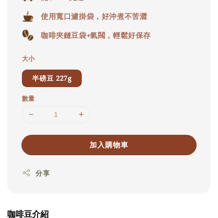
使用寬口濾掛袋，好沖煮不苦澀
咖啡夾鏈豆袋+氣閥，輕鬆好保存
大小
半磅豆 227g
數量
加入購物車
分享
咖啡豆介紹