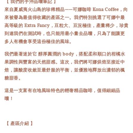
【
我們的手沖品嚐筆記
】
來自夏威夷火山島的珍稀精品——可娜咖啡 Kona Coffee，向
來被譽為最值得收藏的產區之一。我們特別挑選了可娜中最
高等級的 Extra Fancy，豆粒大、豆況極佳，產量稀少，珍貴
到連我們在測試時，也只能用最小量去品嚐，只為了能讓更
多人有機會享受這份極佳的風味。
我們最著迷於它 醇厚圓潤的 body，搭配柔和順口的柑橘水
果調性與豐富的天然甜感。這次，我們將可娜烘焙至接近中
焙，讓酸度收斂至最舒服的平衡，並優雅地釋放出濃郁的楓
糖甜香。
這是一支富有在地風味特色的輕奢精品咖啡，值得細細品
嚐！
【 產區介紹 】