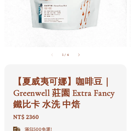
1
/
4
【夏威夷可娜】咖啡豆｜
Greenwell 莊園 Extra Fancy
鐵比卡 水洗 中焙
Regular
NT$ 2360
price
滿$1500免運!