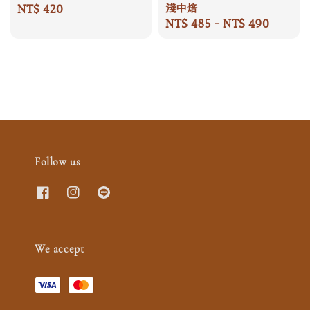
淺中焙
Regular
NT$ 420
Regular
NT$ 485
-
NT$ 490
price
price
Follow us
We accept